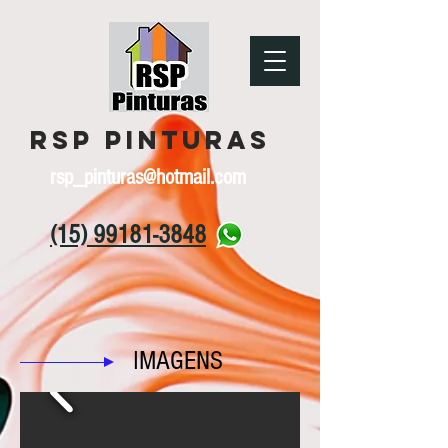
RSP Pinturas
rsp_pinturas@hotmail.com
(15) 99181-3848
IMAGENS