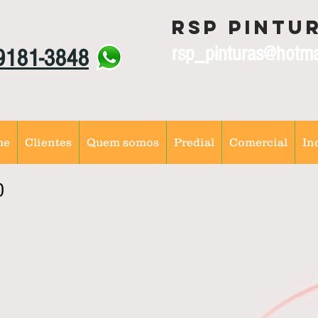
RSP Pintu
rsp_pinturas@hotma
99181-3848
me
Clientes
Quem somos
Predial
Comercial
In
O