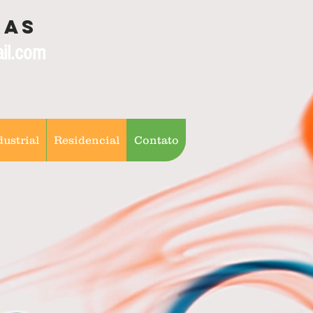
ras
il.com
dustrial
Residencial
Contato