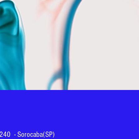
-240
- Sorocaba(SP)