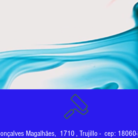
onçalves Magalhães, 1710 , Trujillo - cep:
18060